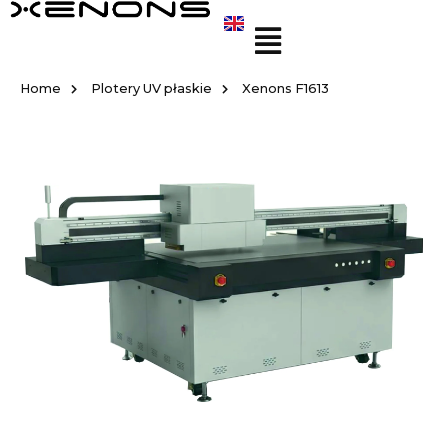
Home
Plotery UV płaskie
Xenons F1613